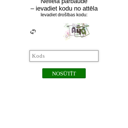
Neliela pārbaude
– ievadiet kodu no attēla
Ievadiet drošības kodu: