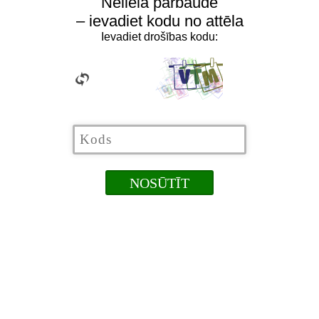
Neliela pārbaude
– ievadiet kodu no attēla
Ievadiet drošības kodu: