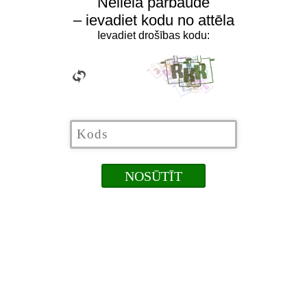
Neliela pārbaude
– ievadiet kodu no attēla
Ievadiet drošības kodu: