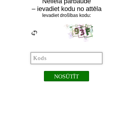
Neliela pārbaude
– ievadiet kodu no attēla
Ievadiet drošības kodu: