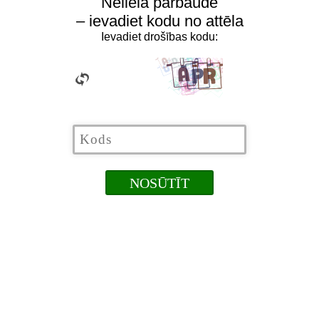
Neliela pārbaude
– ievadiet kodu no attēla
Ievadiet drošības kodu: