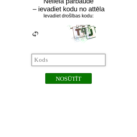
Neliela pārbaude
– ievadiet kodu no attēla
Ievadiet drošības kodu: