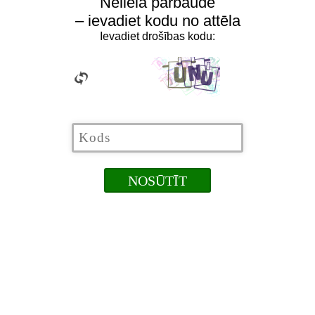
Neliela pārbaude
– ievadiet kodu no attēla
Ievadiet drošības kodu: