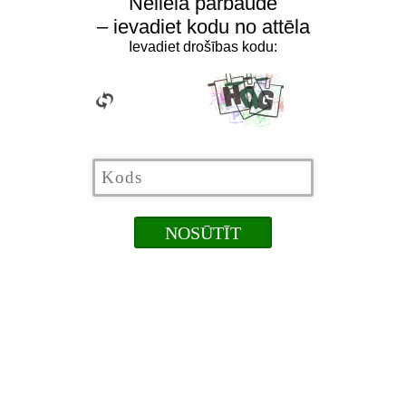
Neliela pārbaude
– ievadiet kodu no attēla
Ievadiet drošības kodu: