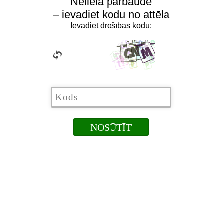
Neliela pārbaude
– ievadiet kodu no attēla
Ievadiet drošības kodu: