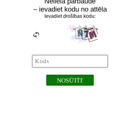
Neliela pārbaude
– ievadiet kodu no attēla
Ievadiet drošības kodu: