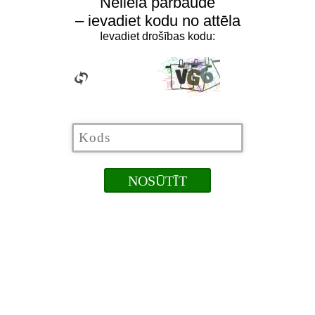
Neliela pārbaude
– ievadiet kodu no attēla
Ievadiet drošības kodu: