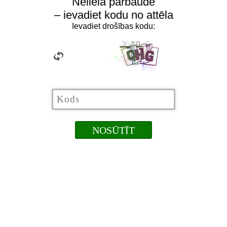
Neliela pārbaude
– ievadiet kodu no attēla
Ievadiet drošības kodu: