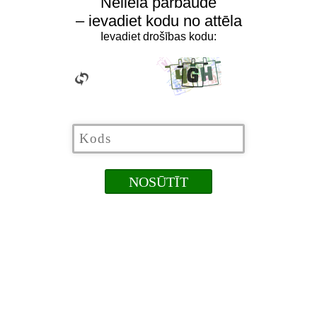
Neliela pārbaude
– ievadiet kodu no attēla
Ievadiet drošības kodu: