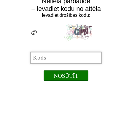
Neliela pārbaude
– ievadiet kodu no attēla
Ievadiet drošības kodu: