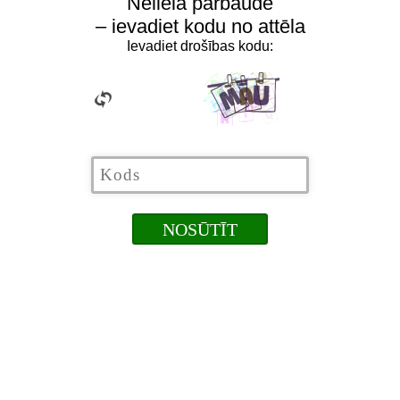
Neliela pārbaude
– ievadiet kodu no attēla
Ievadiet drošības kodu: