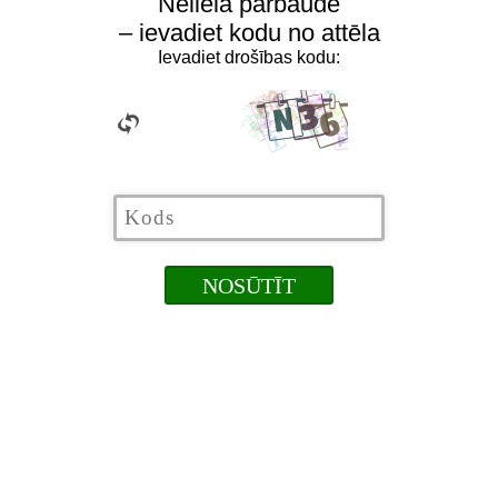
Neliela pārbaude
– ievadiet kodu no attēla
Ievadiet drošības kodu: