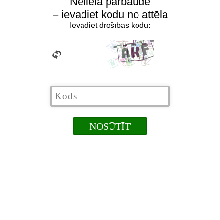
Neliela pārbaude
– ievadiet kodu no attēla
Ievadiet drošības kodu: