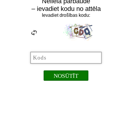
Neliela pārbaude
– ievadiet kodu no attēla
Ievadiet drošības kodu: